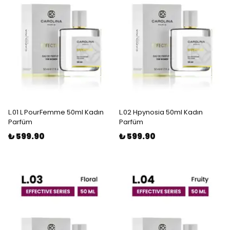
L.01 L PourFemme 50ml Kadın
L.02 Hpynosia 50ml Kadın
Parfüm
Parfüm
₺ 599.90
₺ 599.90