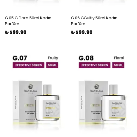
G.05 G Flora 50ml Kadın
G.06 GGultiy 50ml Kadın
Parfüm
Parfüm
₺ 599.90
₺ 599.90