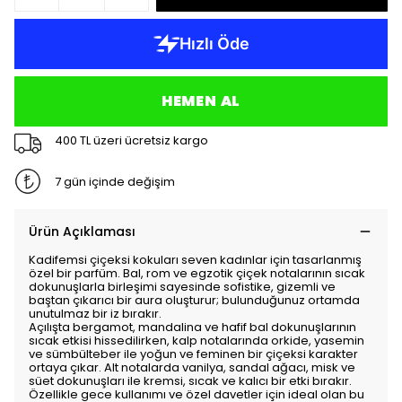
HEMEN AL
400 TL üzeri ücretsiz kargo
7 gün içinde değişim
Ürün Açıklaması
Kadifemsi çiçeksi kokuları seven kadınlar için tasarlanmış
özel bir parfüm. Bal, rom ve egzotik çiçek notalarının sıcak
dokunuşlarla birleşimi sayesinde sofistike, gizemli ve
baştan çıkarıcı bir aura oluşturur; bulunduğunuz ortamda
unutulmaz bir iz bırakır.
Açılışta bergamot, mandalina ve hafif bal dokunuşlarının
sıcak etkisi hissedilirken, kalp notalarında orkide, yasemin
ve sümbülteber ile yoğun ve feminen bir çiçeksi karakter
ortaya çıkar. Alt notalarda vanilya, sandal ağacı, misk ve
süet dokunuşları ile kremsi, sıcak ve kalıcı bir etki bırakır.
Özellikle gece kullanımı ve özel davetler için ideal olan bu