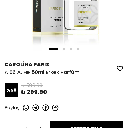
CAROLİNA PARİS
A.06 A. He 50ml Erkek Parfüm
₺ 599.90
%
50
₺ 299.90
Paylaş
: