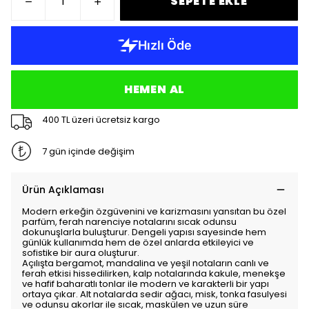
SEPETE EKLE
HEMEN AL
400 TL üzeri ücretsiz kargo
7 gün içinde değişim
Ürün Açıklaması
Modern erkeğin özgüvenini ve karizmasını yansıtan bu özel
parfüm, ferah narenciye notalarını sıcak odunsu
dokunuşlarla buluşturur. Dengeli yapısı sayesinde hem
günlük kullanımda hem de özel anlarda etkileyici ve
sofistike bir aura oluşturur.
Açılışta bergamot, mandalina ve yeşil notaların canlı ve
ferah etkisi hissedilirken, kalp notalarında kakule, menekşe
ve hafif baharatlı tonlar ile modern ve karakterli bir yapı
ortaya çıkar. Alt notalarda sedir ağacı, misk, tonka fasulyesi
ve odunsu akorlar ile sıcak, maskülen ve uzun süre