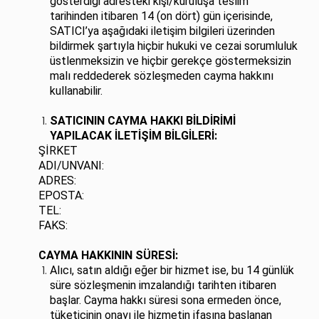
gösterdiği adresteki kişi/kuruluşa teslim
tarihinden itibaren 14 (on dört) gün içerisinde,
SATICI’ya aşağıdaki iletişim bilgileri üzerinden
bildirmek şartıyla hiçbir hukuki ve cezai sorumluluk
üstlenmeksizin ve hiçbir gerekçe göstermeksizin
malı reddederek sözleşmeden cayma hakkını
kullanabilir.
SATICININ CAYMA HAKKI BİLDİRİMİ
YAPILACAK İLETİŞİM BİLGİLERİ:
ŞİRKET
ADI/UNVANI:
ADRES:
EPOSTA:
TEL:
FAKS:
CAYMA HAKKININ SÜRESİ:
Alıcı, satın aldığı eğer bir hizmet ise, bu 14 günlük
süre sözleşmenin imzalandığı tarihten itibaren
başlar. Cayma hakkı süresi sona ermeden önce,
tüketicinin onayı ile hizmetin ifasına başlanan