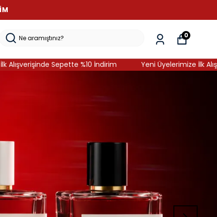
RIM
0
e Sepette %10 İndirim
Yeni Üyelerimize İlk Alışverişinde Sepet