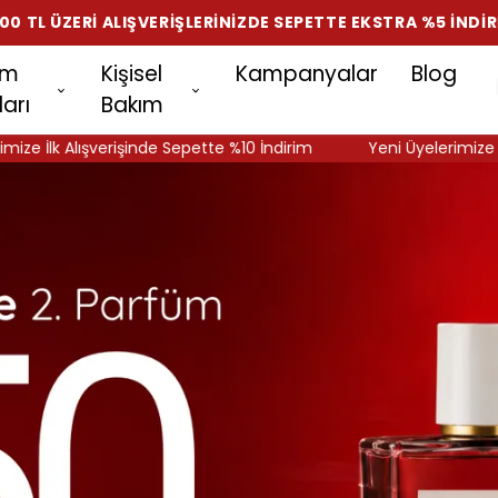
00 TL ÜZERI ALIŞVERIŞLERINIZDE SEPETTE EKSTRA %5 İNDI
am
Kişisel
Kampanyalar
Blog
arı
Bakım
rişinde Sepette %10 İndirim
Yeni Üyelerimize İlk Alışverişind