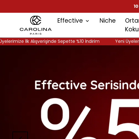
10
Effective
Niche
Ort
Kokul
Alışverişinde Sepette %10 İndirim
Yeni Üyelerimize İlk Alışve