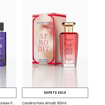
SEPETE EKLE
Carolina Paris Carnaval 100ml Unisex Parfüm
Carolina Paris Afrodit 100ml
Carolin