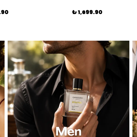
.90
₺ 1,699.90