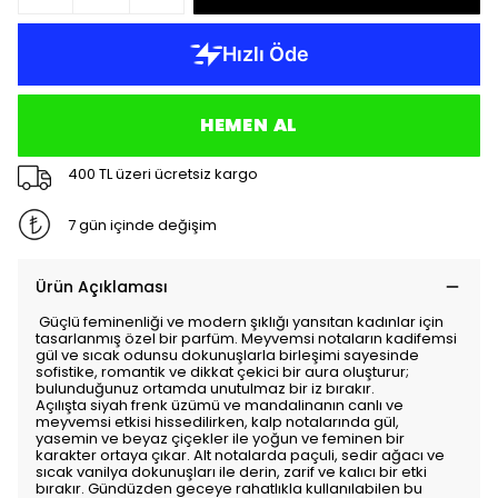
HEMEN AL
400 TL üzeri ücretsiz kargo
7 gün içinde değişim
Ürün Açıklaması
Güçlü feminenliği ve modern şıklığı yansıtan kadınlar için
tasarlanmış özel bir parfüm. Meyvemsi notaların kadifemsi
gül ve sıcak odunsu dokunuşlarla birleşimi sayesinde
sofistike, romantik ve dikkat çekici bir aura oluşturur;
bulunduğunuz ortamda unutulmaz bir iz bırakır.
Açılışta siyah frenk üzümü ve mandalinanın canlı ve
meyvemsi etkisi hissedilirken, kalp notalarında gül,
yasemin ve beyaz çiçekler ile yoğun ve feminen bir
karakter ortaya çıkar. Alt notalarda paçuli, sedir ağacı ve
sıcak vanilya dokunuşları ile derin, zarif ve kalıcı bir etki
bırakır. Gündüzden geceye rahatlıkla kullanılabilen bu