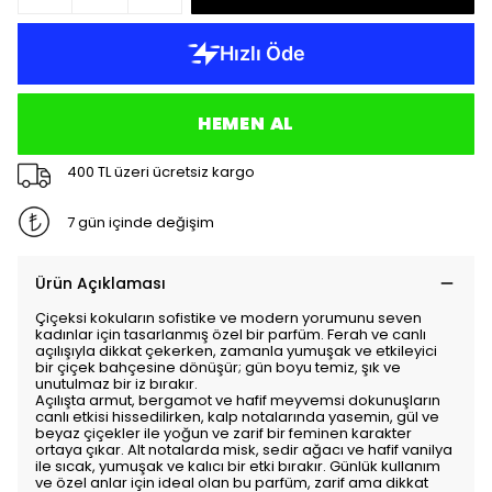
HEMEN AL
400 TL üzeri ücretsiz kargo
7 gün içinde değişim
Ürün Açıklaması
Çiçeksi kokuların sofistike ve modern yorumunu seven
kadınlar için tasarlanmış özel bir parfüm. Ferah ve canlı
açılışıyla dikkat çekerken, zamanla yumuşak ve etkileyici
bir çiçek bahçesine dönüşür; gün boyu temiz, şık ve
unutulmaz bir iz bırakır.
Açılışta armut, bergamot ve hafif meyvemsi dokunuşların
canlı etkisi hissedilirken, kalp notalarında yasemin, gül ve
beyaz çiçekler ile yoğun ve zarif bir feminen karakter
ortaya çıkar. Alt notalarda misk, sedir ağacı ve hafif vanilya
ile sıcak, yumuşak ve kalıcı bir etki bırakır. Günlük kullanım
ve özel anlar için ideal olan bu parfüm, zarif ama dikkat