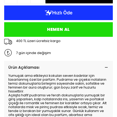
HEMEN AL
400 TL üzeri ücretsiz kargo
7 gün içinde değişim
Ürün Açıklaması
Yumuşak ama etkileyici kokuları seven kadınlar için
tasarlanmış özel bir parfüm. Pudramsı ve çiçeksi notaların
temiz dokunuşlarla birleşimi sayesinde sakin, sofistike ve
feminen bir aura oluşturur; gün boyu zarif ve huzurlu
hissettirir.
Açılışta hafif pudramsı ve ferah dokunuşlarla yumuşak bir
giriş yaparken, kalp notalarında iris, yasemin ve portakal
çiçeği ile romantik ve feminen bir karakter ortaya çıkar. Alt
notalarda misk ve pirinç pudrası etkisiyle sıcak, temiz ve
tende iz bırakan bir yumuşaklık sunar. Günlük kullanım ve
ofis şıklığı için ideal olan bu parfüm, abartısız ama