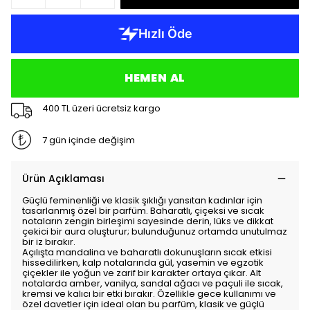
HEMEN AL
400 TL üzeri ücretsiz kargo
7 gün içinde değişim
Ürün Açıklaması
Güçlü feminenliği ve klasik şıklığı yansıtan kadınlar için
tasarlanmış özel bir parfüm. Baharatlı, çiçeksi ve sıcak
notaların zengin birleşimi sayesinde derin, lüks ve dikkat
çekici bir aura oluşturur; bulunduğunuz ortamda unutulmaz
bir iz bırakır.
Açılışta mandalina ve baharatlı dokunuşların sıcak etkisi
hissedilirken, kalp notalarında gül, yasemin ve egzotik
çiçekler ile yoğun ve zarif bir karakter ortaya çıkar. Alt
notalarda amber, vanilya, sandal ağacı ve paçuli ile sıcak,
kremsi ve kalıcı bir etki bırakır. Özellikle gece kullanımı ve
özel davetler için ideal olan bu parfüm, klasik ve güçlü