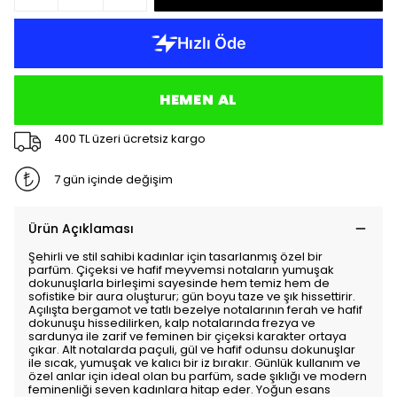
HEMEN AL
400 TL üzeri ücretsiz kargo
7 gün içinde değişim
Ürün Açıklaması
Şehirli ve stil sahibi kadınlar için tasarlanmış özel bir
parfüm. Çiçeksi ve hafif meyvemsi notaların yumuşak
dokunuşlarla birleşimi sayesinde hem temiz hem de
sofistike bir aura oluşturur; gün boyu taze ve şık hissettirir.
Açılışta bergamot ve tatlı bezelye notalarının ferah ve hafif
dokunuşu hissedilirken, kalp notalarında frezya ve
sardunya ile zarif ve feminen bir çiçeksi karakter ortaya
çıkar. Alt notalarda paçuli, gül ve hafif odunsu dokunuşlar
ile sıcak, yumuşak ve kalıcı bir iz bırakır. Günlük kullanım ve
özel anlar için ideal olan bu parfüm, sade şıklığı ve modern
feminenliği seven kadınlara hitap eder. Yoğun esans